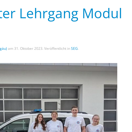
ter Lehrgang Modul
gäu)
am
31. Oktober 2023
. Veröffentlicht in
SEG
.