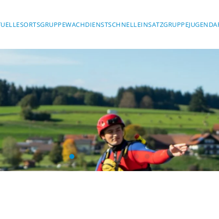
TUELLES
ORTSGRUPPE
WACHDIENST
SCHNELLEINSATZGRUPPE
JUGENDA
Wasserwacht Marktoberdorf