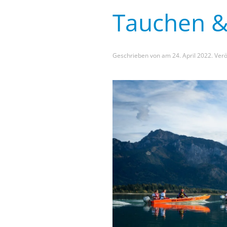
Tauchen &
Geschrieben von
am
24. April 2022
. Verö