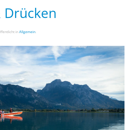
 Drücken
ffentlicht in
Allgemein
.