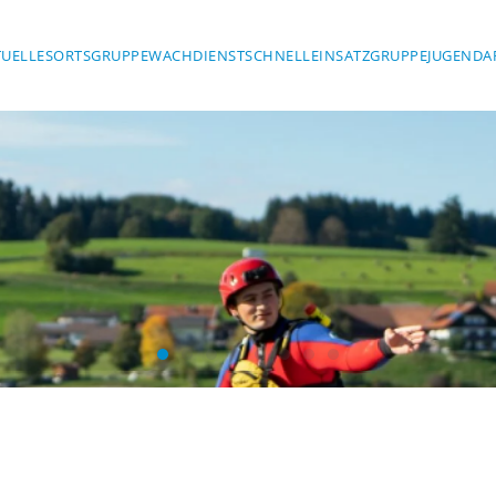
TUELLES
ORTSGRUPPE
WACHDIENST
SCHNELLEINSATZGRUPPE
JUGENDA
Wasserwacht Marktoberdorf