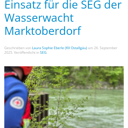
Einsatz für die SEG der
Wasserwacht
Marktoberdorf
Geschrieben von
Laura Sophie Eberle (KV Ostallgäu)
am
26. September
2025
. Veröffentlicht in
SEG
.