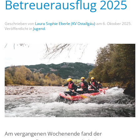
Betreuerausflug 2025
Geschrieben von
Laura Sophie Eberle (KV Ostallgäu)
am
6. Oktober 2025
.
Veröffentlicht in
Jugend
.
Am vergangenen Wochenende fand der