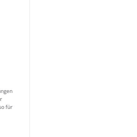
ungen
r
o für