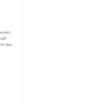
Gesetz-
haft
hrt das