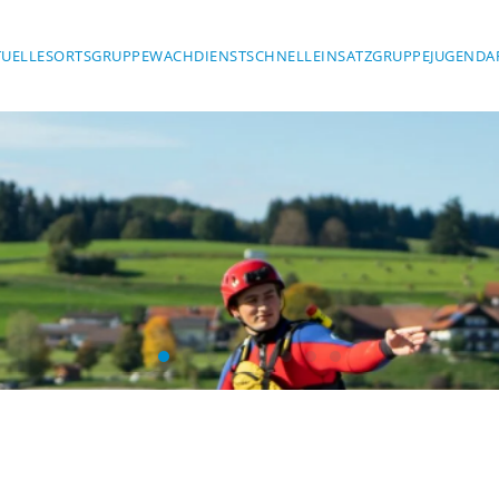
TUELLES
ORTSGRUPPE
WACHDIENST
SCHNELLEINSATZGRUPPE
JUGENDA
Wasserwacht Marktoberdorf