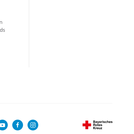
n
nds