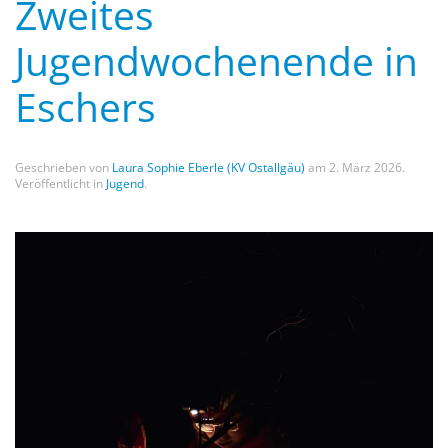
Zweites
Jugendwochenende in
Eschers
Geschrieben von
Laura Sophie Eberle (KV Ostallgäu)
am
2. März 2026
.
Veröffentlicht in
Jugend
.