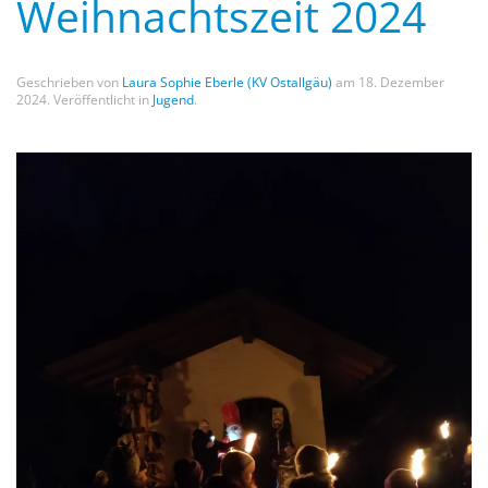
Weihnachtszeit 2024
Geschrieben von
Laura Sophie Eberle (KV Ostallgäu)
am
18. Dezember
2024
. Veröffentlicht in
Jugend
.