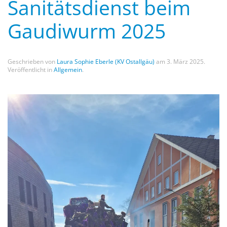
Sanitätsdienst beim
Gaudiwurm 2025
Geschrieben von
Laura Sophie Eberle (KV Ostallgäu)
am
3. März 2025
.
Veröffentlicht in
Allgemein
.