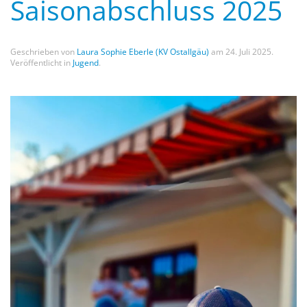
Saisonabschluss 2025
Geschrieben von
Laura Sophie Eberle (KV Ostallgäu)
am
24. Juli 2025
.
Veröffentlicht in
Jugend
.