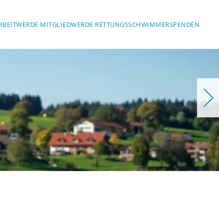
RBEIT
WERDE MITGLIED
WERDE RETTUNGSSCHWIMMER
SPENDEN
herheit am Wasser
T MARKTOBE