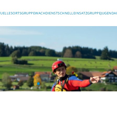
TUELLES
ORTSGRUPPE
WACHDIENST
SCHNELLEINSATZGRUPPE
JUGENDA
Mit Sic
ASSERWACH
Wasserwacht Marktoberdorf