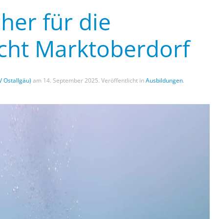
her für die
ht Marktoberdorf
V Ostallgäu)
am
14. September 2025
. Veröffentlicht in
Ausbildungen
.