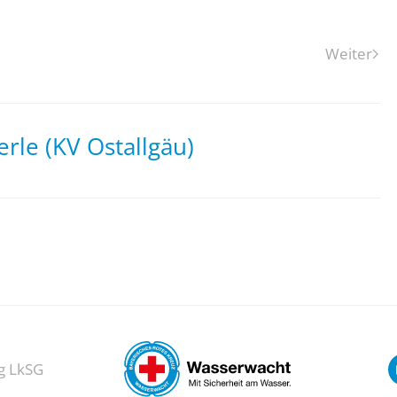
Weiter
rle (KV Ostallgäu)
g LkSG