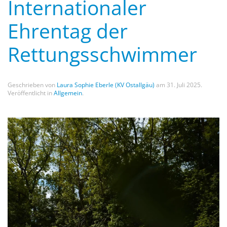
Internationaler
Ehrentag der
Rettungsschwimmer
Geschrieben von
Laura Sophie Eberle (KV Ostallgäu)
am
31. Juli 2025
.
Veröffentlicht in
Allgemein
.