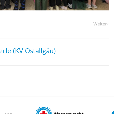
Weiter
rle (KV Ostallgäu)