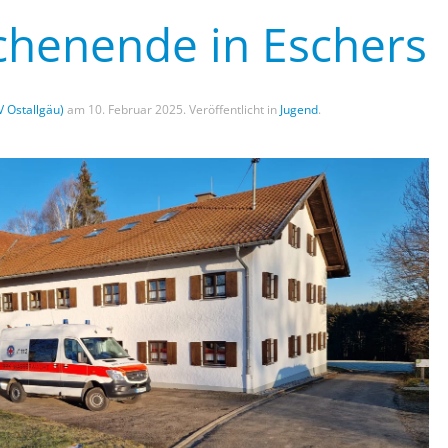
henende in Eschers
V Ostallgäu)
am
10. Februar 2025
. Veröffentlicht in
Jugend
.