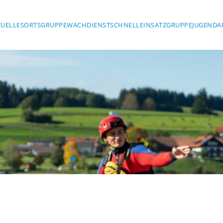
TUELLES
ORTSGRUPPE
WACHDIENST
SCHNELLEINSATZGRUPPE
JUGENDA
Wasserwacht Marktoberdorf