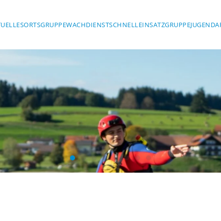
TUELLES
ORTSGRUPPE
WACHDIENST
SCHNELLEINSATZGRUPPE
JUGENDA
Mit Sic
ASSERWACH
Wasserwacht Marktoberdorf