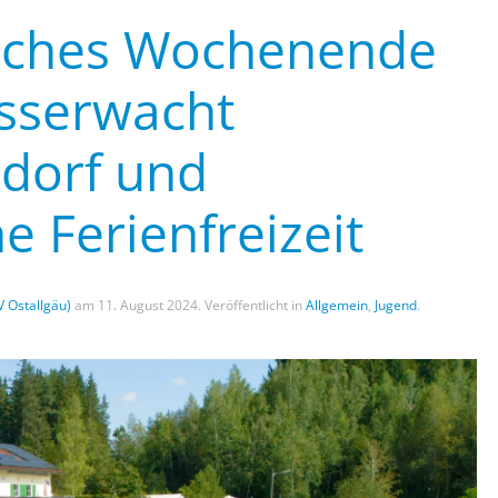
eiches Wochenende
asserwacht
dorf und
e Ferienfreizeit
V Ostallgäu)
am
11. August 2024
. Veröffentlicht in
Allgemein
,
Jugend
.