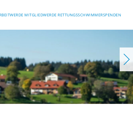
RBEIT
WERDE MITGLIED
WERDE RETTUNGSSCHWIMMER
SPENDEN
herheit am Wasser
T MARKTOBE