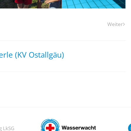
Weiter
rle (KV Ostallgäu)
g LkSG