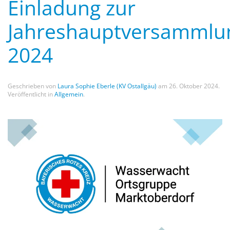
Einladung zur
Jahreshauptversammlu
2024
Geschrieben von
Laura Sophie Eberle (KV Ostallgäu)
am
26. Oktober 2024
.
Veröffentlicht in
Allgemein
.