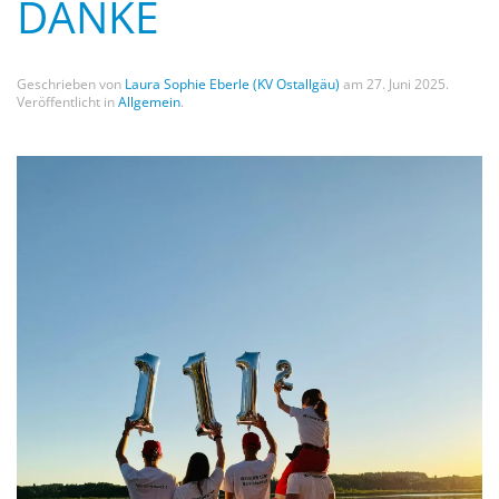
DANKE
Geschrieben von
Laura Sophie Eberle (KV Ostallgäu)
am
27. Juni 2025
.
Veröffentlicht in
Allgemein
.