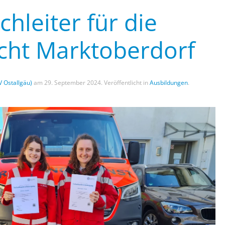
hleiter für die
ht Marktoberdorf
V Ostallgäu)
am
29. September 2024
. Veröffentlicht in
Ausbildungen
.