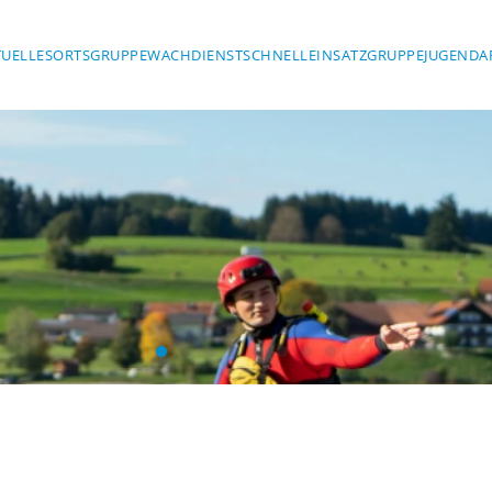
TUELLES
ORTSGRUPPE
WACHDIENST
SCHNELLEINSATZGRUPPE
JUGENDA
Wasserwacht Marktoberdorf