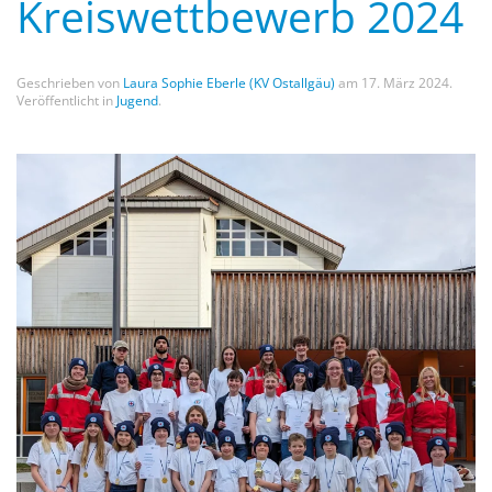
Kreiswettbewerb 2024
Geschrieben von
Laura Sophie Eberle (KV Ostallgäu)
am
17. März 2024
.
Veröffentlicht in
Jugend
.